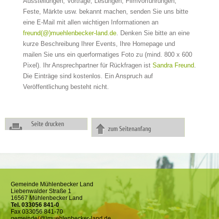
Ausstellungen, Vorträge, Lesungen, Filmvorführungen,
Feste, Märkte usw. bekannt machen, senden Sie uns bitte
eine E-Mail mit allen wichtigen Informationen an
freund(@)muehlenbecker-land.de
. Denken Sie bitte an eine
kurze Beschreibung Ihrer Events, Ihre Homepage und
mailen Sie uns ein querformatiges Foto zu (mind. 800 x 600
Pixel). Ihr Ansprechpartner für Rückfragen ist
Sandra Freund
.
Die Einträge sind kostenlos. Ein Anspruch auf
Veröffentlichung besteht nicht.
Seite drucken
zum Seitenanfang
Gemeinde Mühlenbecker Land
Liebenwalder Straße 1
16567 Mühlenbecker Land
Tel. 033056 841-0
Fax 033056 841-70
gemeinde(@)muehlenbecker-land.de