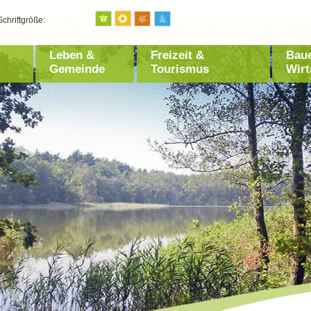
Schriftgröße:
Leben &
Freizeit &
Bau
Gemeinde
Tourismus
Wirt