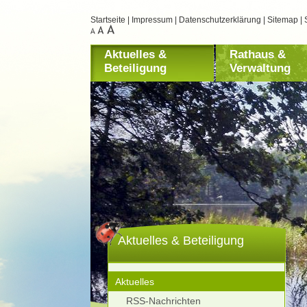
Startseite
|
Impressum
|
Datenschutzerklärung
|
Sitemap
|
Aktuelles &
Rathaus &
Beteiligung
Verwaltung
Aktuelles & Beteiligung
Aktuelles
RSS-Nachrichten