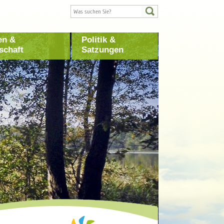
en &
Politik &
schaft
Satzungen