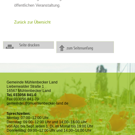
öffentlichen Veranstaltung.
Zurück zur Übersicht
Seite drucken
zum Seitenanfang
Gemeinde Mühlenbecker Land
Liebenwalder Straße 1
16567 Mühlenbecker Land
Tel. 033056 841-0
Fax 033056 841-70
gemeinde(@)muehlenbecker-land.de
Sprechzeiten:
Montag: 07:00–12:00 Uhr
Dienstag: 09:00–12:00 Uhr und 14:00–18:00 Uhr,
von Apr. bis Sept. jeden 1. Di. im Monat bis 19:00 Uhr
Donnerstag: 09:00–12:00 Uhr und 14:00–16:00 Uhr