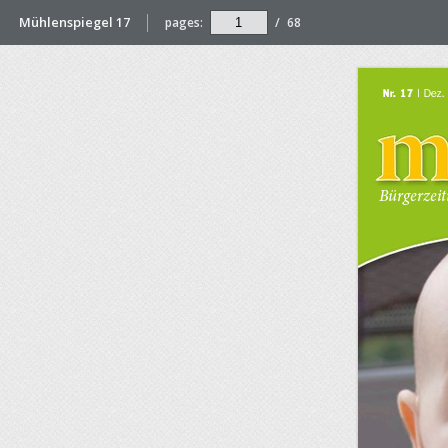
Mühlenspiegel 17
pages:
/
68