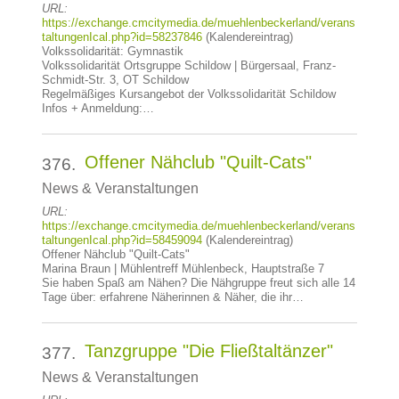
URL:
https://exchange.cmcitymedia.de/muehlenbeckerland/verans
taltungenIcal.php?id=58237846
(Kalendereintrag)
Volkssolidarität: Gymnastik
Volkssolidarität Ortsgruppe Schildow | Bürgersaal, Franz-
Schmidt-Str. 3, OT Schildow
Regelmäßiges Kursangebot der Volkssolidarität Schildow
Infos + Anmeldung:…
Offener Nähclub "Quilt-Cats"
376.
News & Veranstaltungen
URL:
https://exchange.cmcitymedia.de/muehlenbeckerland/verans
taltungenIcal.php?id=58459094
(Kalendereintrag)
Offener Nähclub "Quilt-Cats"
Marina Braun | Mühlentreff Mühlenbeck, Hauptstraße 7
Sie haben Spaß am Nähen? Die Nähgruppe freut sich alle 14
Tage über: erfahrene Näherinnen & Näher, die ihr…
Tanzgruppe "Die Fließtaltänzer"
377.
News & Veranstaltungen