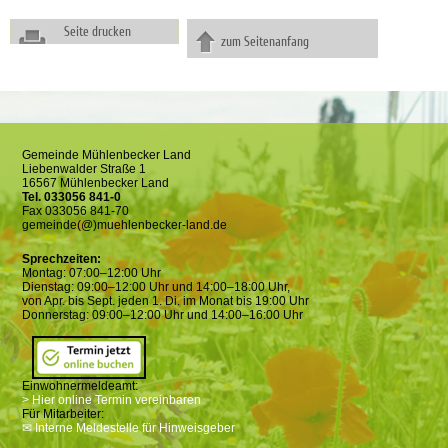
Seite drucken
zum Seitenanfang
Gemeinde Mühlenbecker Land
Liebenwalder Straße 1
16567 Mühlenbecker Land
Tel. 033056 841-0
Fax 033056 841-70
gemeinde(@)muehlenbecker-land.de
Sprechzeiten:
Montag: 07:00–12:00 Uhr
Dienstag: 09:00–12:00 Uhr und 14:00–18:00 Uhr,
von Apr. bis Sept. jeden 1. Di. im Monat bis 19:00 Uhr
Donnerstag: 09:00–12:00 Uhr und 14:00–16:00 Uhr
Einwohnermeldeamt:
> Hier online Termin vereinbaren
Für Mitarbeiter:
✉ Interne Meldestelle für Hinweisgeber