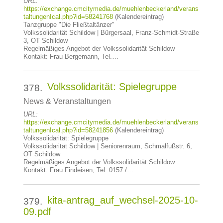
URL:
https://exchange.cmcitymedia.de/muehlenbeckerland/verans
taltungenIcal.php?id=58241768
(Kalendereintrag)
Tanzgruppe "Die Fließtaltänzer"
Volkssolidarität Schildow | Bürgersaal, Franz-Schmidt-Straße
3, OT Schildow
Regelmäßiges Angebot der Volkssolidarität Schildow
Kontakt: Frau Bergemann, Tel.…
Volkssolidarität: Spielegruppe
378.
News & Veranstaltungen
URL:
https://exchange.cmcitymedia.de/muehlenbeckerland/verans
taltungenIcal.php?id=58241856
(Kalendereintrag)
Volkssolidarität: Spielegruppe
Volkssolidarität Schildow | Seniorenraum, Schmalfußstr. 6,
OT Schildow
Regelmäßiges Angebot der Volkssolidarität Schildow
Kontakt: Frau Findeisen, Tel. 0157 /…
kita-antrag_auf_wechsel-2025-10-
379.
09.pdf