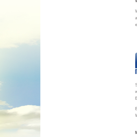
e
S
w
W