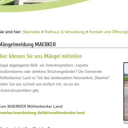
Sie sind hier:
Startseite
>
Rathaus & Verwaltung
>
Kontakt und Öffnungs
Mängelmeldung MAERKER
Hier können Sie uns Mängel mitteilen
llegal abgelagerter Müll, ein Verkehrsproblem, kaputte
Straßenlaterne oder defektes Brückengeländer? Die Gemeinde
Mühlenbecker Land ist Teil des landesweiten Netzwerkes „Maerker“.
eilen Sie uns schnell und einfach mit, wo es ein
nfrastrukturproblem gibt.
Zum MAERKER Mühlenbecker Land:
maerker.brandenburg.de/bb/muehlenbecker-land
Mä