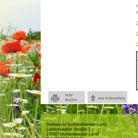
Seite
zum Seitenanfang
drucken
Gemeinde Mühlenbecker Land
Liebenwalder Straße 1
16567 Mühlenbecker Land