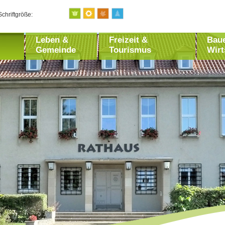
Schriftgröße:
Leben &
Freizeit &
Bau
Gemeinde
Tourismus
Wirt