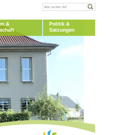
en &
Politik &
schaft
Satzungen