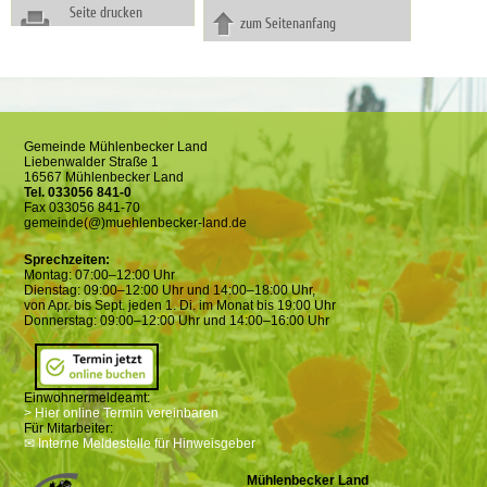
Seite drucken
zum Seitenanfang
Gemeinde Mühlenbecker Land
Liebenwalder Straße 1
16567 Mühlenbecker Land
Tel. 033056 841-0
Fax 033056 841-70
gemeinde(@)muehlenbecker-land.de
Sprechzeiten:
Montag: 07:00–12:00 Uhr
Dienstag: 09:00–12:00 Uhr und 14:00–18:00 Uhr,
von Apr. bis Sept. jeden 1. Di. im Monat bis 19:00 Uhr
Donnerstag: 09:00–12:00 Uhr und 14:00–16:00 Uhr
Einwohnermeldeamt:
> Hier online Termin vereinbaren
Für Mitarbeiter:
✉ Interne Meldestelle für Hinweisgeber
Mühlenbecker Land