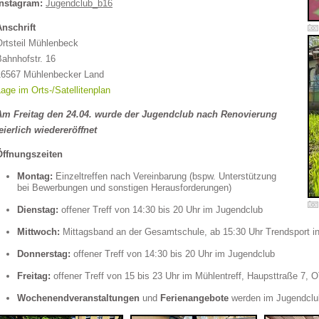
Instagram:
Jugendclub_b16
Anschrift
Ortsteil Mühlenbeck
Bahnhofstr. 16
16567 Mühlenbecker Land
age im Orts-/Satellitenplan
Am Freitag den 24.04. wurde der Jugendclub nach Renovierung
eierlich wiedereröffnet
Öffnungszeiten
Montag:
Einzeltreffen nach Vereinbarung (bspw. Unterstützung
bei Bewerbungen und sonstigen Herausforderungen)
Dienstag:
offener Treff von 14:30 bis 20 Uhr im Jugendclub
Mittwoch:
Mittagsband an der Gesamtschule, ab 15:30 Uhr Trendsport in
Donnerstag:
offener Treff von 14:30 bis 20 Uhr im Jugendclub
Freitag:
offener Treff von 15 bis 23 Uhr im Mühlentreff, Haupsttraße 7,
Wochenendveranstaltungen
und
Ferienangebote
werden im Jugendclub