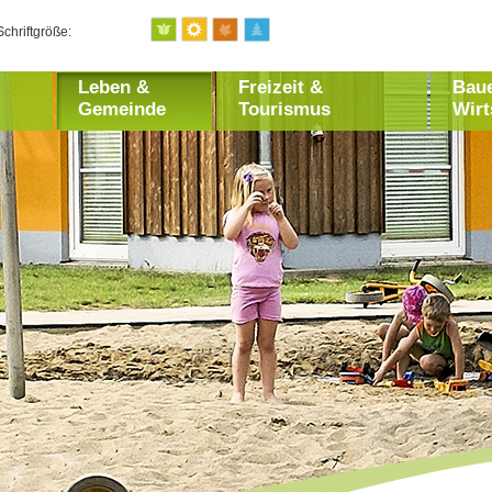
Schriftgröße:
Leben &
Freizeit &
Bau
Gemeinde
Tourismus
Wirt