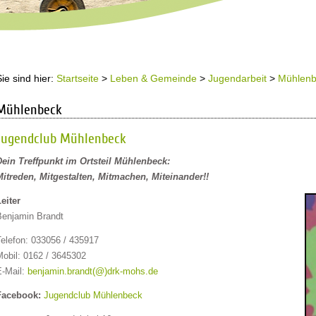
Sie sind hier:
Startseite
>
Leben & Gemeinde
>
Jugendarbeit
>
Mühlenb
Mühlenbeck
Jugendclub Mühlenbeck
Dein Treffpunkt im Ortsteil Mühlenbeck:
Mitreden, Mitgestalten, Mitmachen, Miteinander!!
eiter
Benjamin Brandt
Telefon: 033056 / 435917
Mobil: 0162 / 3645302
E-Mail:
benjamin.brandt(@)drk-mohs.de
Facebook:
Jugendclub Mühlenbeck