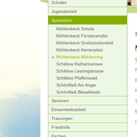
Schulen
Jugendarbeit
Spielplätze
Mühlenbeck Schule
Mühlenbeck Försterstraße
Mühlenbeck Großstückenfeld
Mühlenbeck Kenterplatz
Mühlenbeck Mühlenring
Schildow Katharinensee
Schildow Lessingstrasse
Schildow Pfaffenwald
Schönfließ Am Anger
Schönfließ Bieselheide
Senioren
Einsamkeitsarbeit
Trauungen
L
Friedhöfe
Kirchen