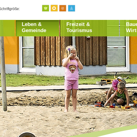
Schriftgröße:
Leben &
Freizeit &
Bau
Gemeinde
Tourismus
Wirt