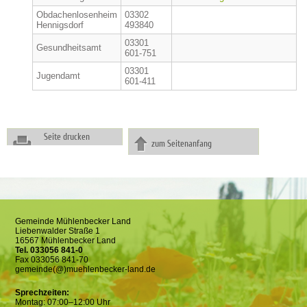
Obdachenlosenheim
03302
Hennigsdorf
493840
03301
Gesundheitsamt
601-751
03301
Jugendamt
601-411
Seite drucken
zum Seitenanfang
Gemeinde Mühlenbecker Land
Liebenwalder Straße 1
16567 Mühlenbecker Land
Tel. 033056 841-0
Fax 033056 841-70
gemeinde(@)muehlenbecker-land.de
Sprechzeiten:
Montag: 07:00–12:00 Uhr