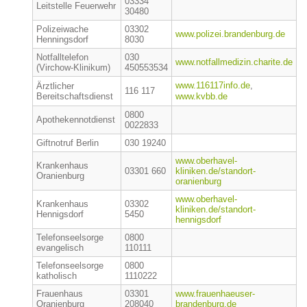
03334
Leitstelle Feuerwehr
30480
Polizeiwache
03302
www.polizei.brandenburg.de
Henningsdorf
8030
Notfalltelefon
030
www.notfallmedizin.charite.de
(Virchow-Klinikum)
450553534
www.116117info.de
,
Ärztlicher
116 117
Bereitschaftsdienst
www.kvbb.de
0800
Apothekennotdienst
0022833
Giftnotruf Berlin
030 19240
www.oberhavel-
Krankenhaus
03301 660
kliniken.de/standort-
Oranienburg
oranienburg
www.oberhavel-
Krankenhaus
03302
kliniken.de/standort-
Hennigsdorf
5450
hennigsdorf
Telefonseelsorge
0800
evangelisch
110111
Telefonseelsorge
0800
katholisch
1110222
Frauenhaus
03301
www.frauenhaeuser-
Oranienburg
208040
brandenburg.de