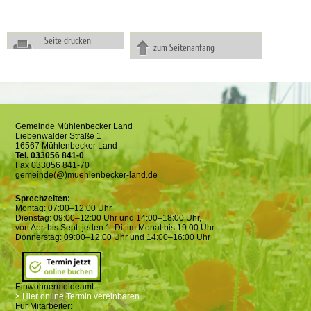
Seite drucken
zum Seitenanfang
Gemeinde Mühlenbecker Land
Liebenwalder Straße 1
16567 Mühlenbecker Land
Tel. 033056 841-0
Fax 033056 841-70
gemeinde(@)muehlenbecker-land.de
Sprechzeiten:
Montag: 07:00–12:00 Uhr
Dienstag: 09:00–12:00 Uhr und 14:00–18:00 Uhr,
von Apr. bis Sept. jeden 1. Di. im Monat bis 19:00 Uhr
Donnerstag: 09:00–12:00 Uhr und 14:00–16:00 Uhr
Einwohnermeldeamt:
> Hier online Termin vereinbaren
Für Mitarbeiter: