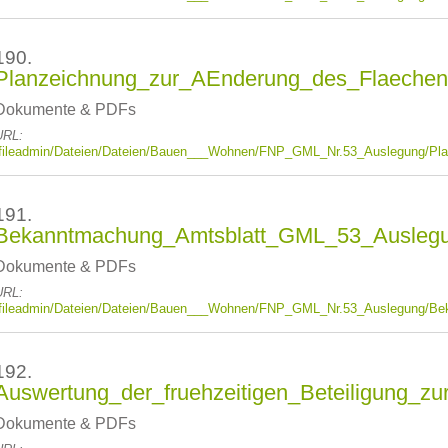
190.
Planzeichnung_zur_AEnderung_des_Flaechenn
Dokumente & PDFs
URL:
/fileadmin/Dateien/Dateien/Bauen___Wohnen/FNP_GML_Nr.53_Auslegung/Pl
191.
Bekanntmachung_Amtsblatt_GML_53_Ausleg
Dokumente & PDFs
URL:
/fileadmin/Dateien/Dateien/Bauen___Wohnen/FNP_GML_Nr.53_Auslegung/
192.
Auswertung_der_fruehzeitigen_Beteiligung_z
Dokumente & PDFs