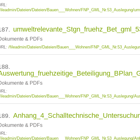
URL:
/fileadmin/Dateien/Dateien/Bauen___Wohnen/FNP_GML_Nr.53_Auslegung/umw
umweltrelevante_Stgn_fruehz_Bet_gml_5
187.
Dokumente & PDFs
URL:
/fileadmin/Dateien/Dateien/Bauen___Wohnen/FNP_GML_Nr.53_Auslegun
188.
Auswertung_fruehzeitige_Beteiligung_BPlan
Dokumente & PDFs
URL:
/fileadmin/Dateien/Dateien/Bauen___Wohnen/FNP_GML_Nr.53_Auslegung/Aus
Anhang_4_Schalltechnische_Untersuchu
189.
Dokumente & PDFs
URL:
/fileadmin/Dateien/Dateien/Bauen___Wohnen/FNP_GML_Nr.53_Auslegung/An