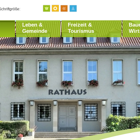
Schriftgröße:
Leben &
Freizeit &
Bau
Gemeinde
Tourismus
Wirt