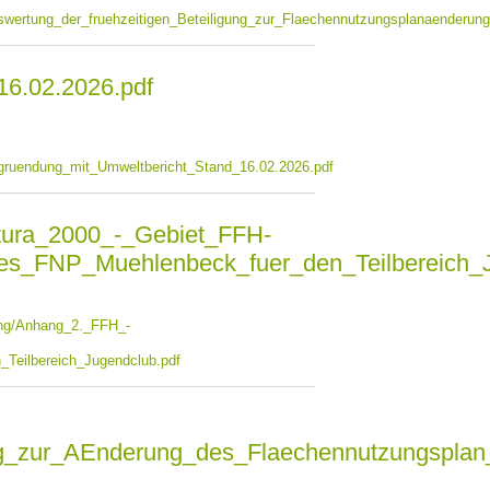
ertung_der_fruehzeitigen_Beteiligung_zur_Flaechennutzungsplanaenderung
6.02.2026.pdf
ruendung_mit_Umweltbericht_Stand_16.02.2026.pdf
ura_2000_-_Gebiet_FFH-
des_FNP_Muehlenbeck_fuer_den_Teilbereich_J
ng/Anhang_2._FFH_-
Teilbereich_Jugendclub.pdf
ag_zur_AEnderung_des_Flaechennutzungsplan