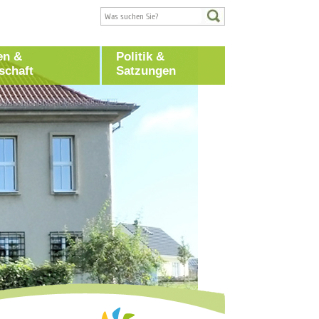
en &
Politik &
schaft
Satzungen