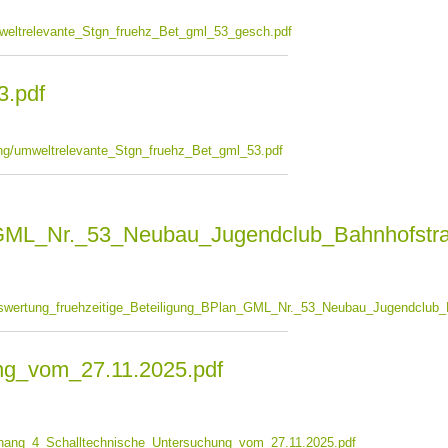
eltrelevante_Stgn_fruehz_Bet_gml_53_gesch.pdf
3.pdf
g/umweltrelevante_Stgn_fruehz_Bet_gml_53.pdf
_GML_Nr._53_Neubau_Jugendclub_Bahnhofstra
wertung_fruehzeitige_Beteiligung_BPlan_GML_Nr._53_Neubau_Jugendclub_
ng_vom_27.11.2025.pdf
hang_4_Schalltechnische_Untersuchung_vom_27.11.2025.pdf