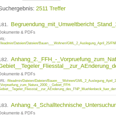
2511 Treffer
Begruendung_mit_Umweltbericht_Stand_1
181.
Dokumente & PDFs
URL:
/fileadmin/Dateien/Dateien/Bauen___Wohnen/GML_2_Auslegung_April_25/FN
Anhang_2._FFH_-_Vorpruefung_zum_Nat
182.
Gebiet__Tegeler_Fliesstal__zur_AEnderung_
Dokumente & PDFs
URL:
/fileadmin/Dateien/Dateien/Bauen___Wohnen/GML_2_Auslegung_April
_Vorpruefung_zum_Natura_2000_-_Gebiet_FFH-
Gebiet__Tegeler_Fliesstal__zur_AEnderung_des_FNP_Muehlenbeck_fuer_den_
Anhang_4_Schalltechnische_Untersuchu
183.
Dokumente & PDFs