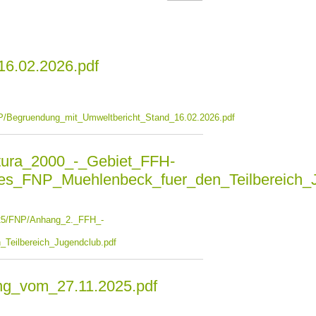
6.02.2026.pdf
P/Begruendung_mit_Umweltbericht_Stand_16.02.2026.pdf
ura_2000_-_Gebiet_FFH-
des_FNP_Muehlenbeck_fuer_den_Teilbereich_J
_25/FNP/Anhang_2._FFH_-
Teilbereich_Jugendclub.pdf
ng_vom_27.11.2025.pdf