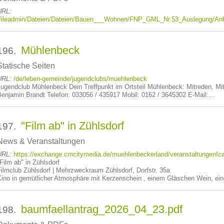
URL:
/fileadmin/Dateien/Dateien/Bauen___Wohnen/FNP_GML_Nr.53_Auslegung/Anh
Mühlenbeck
196.
Statische Seiten
URL:
/de/leben-gemeinde/jugendclubs/muehlenbeck
Jugendclub Mühlenbeck Dein Treffpunkt im Ortsteil Mühlenbeck: Mitreden, Mit
Benjamin Brandt Telefon: 033056 / 435917 Mobil: 0162 / 3645302 E-Mail:…
"Film ab" in Zühlsdorf
197.
News & Veranstaltungen
URL:
https://exchange.cmcitymedia.de/muehlenbeckerland/veranstaltungenIc
Film ab" in Zühlsdorf
Filmclub Zühlsdorf | Mehrzweckraum Zühlsdorf, Dorfstr. 35a
Kino in gemütlicher Atmosphäre mit Kerzenschein , einem Gläschen Wein, e
baumfaellantrag_2026_04_23.pdf
198.