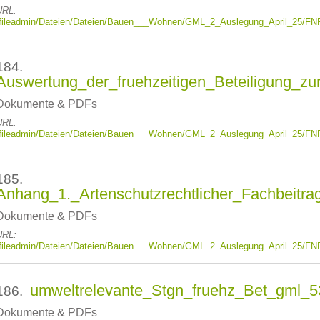
URL:
/fileadmin/Dateien/Dateien/Bauen___Wohnen/GML_2_Auslegung_April_25/FN
184.
Auswertung_der_fruehzeitigen_Beteiligung_z
Dokumente & PDFs
URL:
/fileadmin/Dateien/Dateien/Bauen___Wohnen/GML_2_Auslegung_April_25/FNP
185.
Anhang_1._Artenschutzrechtlicher_Fachbeitr
Dokumente & PDFs
URL:
/fileadmin/Dateien/Dateien/Bauen___Wohnen/GML_2_Auslegung_April_25/FNP
umweltrelevante_Stgn_fruehz_Bet_gml_5
186.
Dokumente & PDFs