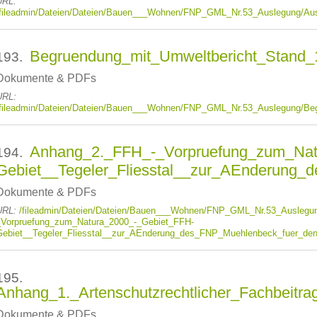
URL:
/fileadmin/Dateien/Dateien/Bauen___Wohnen/FNP_GML_Nr.53_Auslegung/Ausw
Begruendung_mit_Umweltbericht_Stand_1
193.
Dokumente & PDFs
URL:
/fileadmin/Dateien/Dateien/Bauen___Wohnen/FNP_GML_Nr.53_Auslegung/Beg
Anhang_2._FFH_-_Vorpruefung_zum_Nat
194.
Gebiet__Tegeler_Fliesstal__zur_AEnderung_
Dokumente & PDFs
URL:
/fileadmin/Dateien/Dateien/Bauen___Wohnen/FNP_GML_Nr.53_Auslegu
_Vorpruefung_zum_Natura_2000_-_Gebiet_FFH-
Gebiet__Tegeler_Fliesstal__zur_AEnderung_des_FNP_Muehlenbeck_fuer_den_
195.
Anhang_1._Artenschutzrechtlicher_Fachbeitr
Dokumente & PDFs