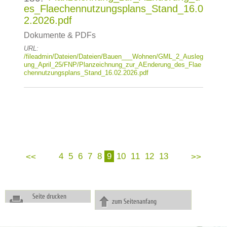
es_Flaechennutzungsplans_Stand_16.0
2.2026.pdf
Dokumente & PDFs
URL:
/fileadmin/Dateien/Dateien/Bauen___Wohnen/GML_2_Ausleg
ung_April_25/FNP/Planzeichnung_zur_AEnderung_des_Flae
chennutzungsplans_Stand_16.02.2026.pdf
4
5
6
7
8
9
10
11
12
13
Seite drucken
zum Seitenanfang