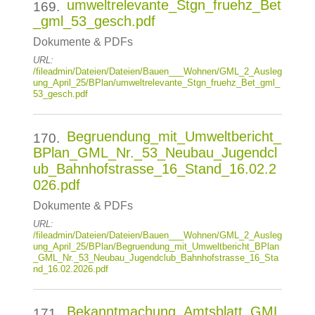
umweltrelevante_Stgn_fruehz_Bet
169.
_gml_53_gesch.pdf
Dokumente & PDFs
URL:
/fileadmin/Dateien/Dateien/Bauen___Wohnen/GML_2_Ausleg
ung_April_25/BPlan/umweltrelevante_Stgn_fruehz_Bet_gml_
53_gesch.pdf
Begruendung_mit_Umweltbericht_
170.
BPlan_GML_Nr._53_Neubau_Jugendcl
ub_Bahnhofstrasse_16_Stand_16.02.2
026.pdf
Dokumente & PDFs
URL:
/fileadmin/Dateien/Dateien/Bauen___Wohnen/GML_2_Ausleg
ung_April_25/BPlan/Begruendung_mit_Umweltbericht_BPlan
_GML_Nr._53_Neubau_Jugendclub_Bahnhofstrasse_16_Sta
nd_16.02.2026.pdf
Bekanntmachung_Amtsblatt_GML
171.