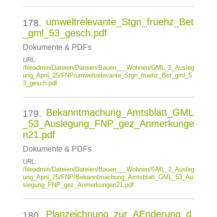
umweltrelevante_Stgn_fruehz_Bet
178.
_gml_53_gesch.pdf
Dokumente & PDFs
URL:
/fileadmin/Dateien/Dateien/Bauen___Wohnen/GML_2_Ausleg
ung_April_25/FNP/umweltrelevante_Stgn_fruehz_Bet_gml_5
3_gesch.pdf
Bekanntmachung_Amtsblatt_GML
179.
_53_Auslegung_FNP_gez_Anmerkunge
n21.pdf
Dokumente & PDFs
URL:
/fileadmin/Dateien/Dateien/Bauen___Wohnen/GML_2_Ausleg
ung_April_25/FNP/Bekanntmachung_Amtsblatt_GML_53_Au
slegung_FNP_gez_Anmerkungen21.pdf
Planzeichnung_zur_AEnderung_d
180.