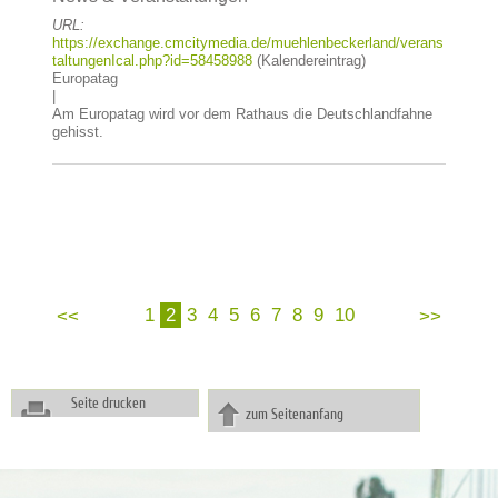
URL:
https://exchange.cmcitymedia.de/muehlenbeckerland/verans
taltungenIcal.php?id=58458988
(Kalendereintrag)
Europatag
|
Am Europatag wird vor dem Rathaus die Deutschlandfahne
gehisst.
1
2
3
4
5
6
7
8
9
10
Seite drucken
zum Seitenanfang