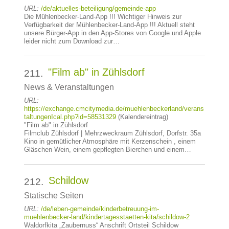
URL:
/de/aktuelles-beteiligung/gemeinde-app
Die Mühlenbecker-Land-App !!! Wichtiger Hinweis zur
Verfügbarkeit der Mühlenbecker-Land-App !!! Aktuell steht
unsere Bürger-App in den App-Stores von Google und Apple
leider nicht zum Download zur…
"Film ab" in Zühlsdorf
211.
News & Veranstaltungen
URL:
https://exchange.cmcitymedia.de/muehlenbeckerland/verans
taltungenIcal.php?id=58531329
(Kalendereintrag)
"Film ab" in Zühlsdorf
Filmclub Zühlsdorf | Mehrzweckraum Zühlsdorf, Dorfstr. 35a
Kino in gemütlicher Atmosphäre mit Kerzenschein , einem
Gläschen Wein, einem gepflegten Bierchen und einem…
Schildow
212.
Statische Seiten
URL:
/de/leben-gemeinde/kinderbetreuung-im-
muehlenbecker-land/kindertagesstaetten-kita/schildow-2
Waldorfkita „Zaubernuss“ Anschrift Ortsteil Schildow