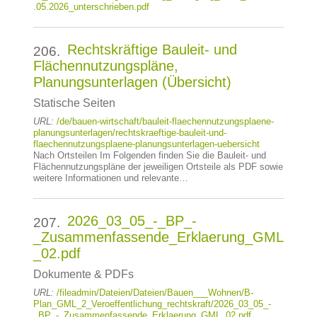
.05.2026_unterschrieben.pdf
Rechtskräftige Bauleit- und
206.
Flächennutzungspläne,
Planungsunterlagen (Übersicht)
Statische Seiten
URL:
/de/bauen-wirtschaft/bauleit-flaechennutzungsplaene-
planungsunterlagen/rechtskraeftige-bauleit-und-
flaechennutzungsplaene-planungsunterlagen-uebersicht
Nach Ortsteilen Im Folgenden finden Sie die Bauleit- und
Flächennutzungspläne der jeweiligen Ortsteile als PDF sowie
weitere Informationen und relevante…
2026_03_05_-_BP_-
207.
_Zusammenfassende_Erklaerung_GML
_02.pdf
Dokumente & PDFs
URL:
/fileadmin/Dateien/Dateien/Bauen___Wohnen/B-
Plan_GML_2_Veroeffentlichung_rechtskraft/2026_03_05_-
_BP_-_Zusammenfassende_Erklaerung_GML_02.pdf