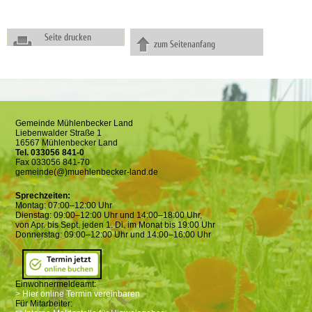
Seite drucken
zum Seitenanfang
Gemeinde Mühlenbecker Land
Liebenwalder Straße 1
16567 Mühlenbecker Land
Tel. 033056 841-0
Fax 033056 841-70
gemeinde(@)muehlenbecker-land.de
Sprechzeiten:
Montag: 07:00–12:00 Uhr
Dienstag: 09:00–12:00 Uhr und 14:00–18:00 Uhr,
von Apr. bis Sept. jeden 1. Di. im Monat bis 19:00 Uhr
Donnerstag: 09:00–12:00 Uhr und 14:00–16:00 Uhr
Einwohnermeldeamt:
> Hier online Termin vereinbaren
Für Mitarbeiter: