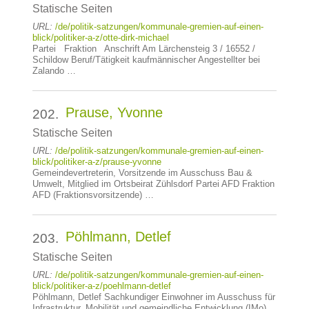
Statische Seiten
URL:
/de/politik-satzungen/kommunale-gremien-auf-einen-
blick/politiker-a-z/otte-dirk-michael
Partei Fraktion Anschrift Am Lärchensteig 3 / 16552 /
Schildow Beruf/Tätigkeit kaufmännischer Angestellter bei
Zalando …
Prause, Yvonne
202.
Statische Seiten
URL:
/de/politik-satzungen/kommunale-gremien-auf-einen-
blick/politiker-a-z/prause-yvonne
Gemeindevertreterin, Vorsitzende im Ausschuss Bau &
Umwelt, Mitglied im Ortsbeirat Zühlsdorf Partei AFD Fraktion
AFD (Fraktionsvorsitzende) …
Pöhlmann, Detlef
203.
Statische Seiten
URL:
/de/politik-satzungen/kommunale-gremien-auf-einen-
blick/politiker-a-z/poehlmann-detlef
Pöhlmann, Detlef Sachkundiger Einwohner im Ausschuss für
Infrastruktur, Mobilität und gemeindliche Entwicklung (IMo)