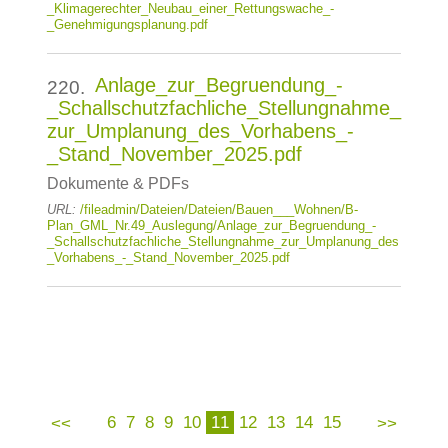
_Klimagerechter_Neubau_einer_Rettungswache_-
_Genehmigungsplanung.pdf
Anlage_zur_Begruendung_-
220.
_Schallschutzfachliche_Stellungnahme_
zur_Umplanung_des_Vorhabens_-
_Stand_November_2025.pdf
Dokumente & PDFs
URL:
/fileadmin/Dateien/Dateien/Bauen___Wohnen/B-
Plan_GML_Nr.49_Auslegung/Anlage_zur_Begruendung_-
_Schallschutzfachliche_Stellungnahme_zur_Umplanung_des
_Vorhabens_-_Stand_November_2025.pdf
6
7
8
9
10
11
12
13
14
15