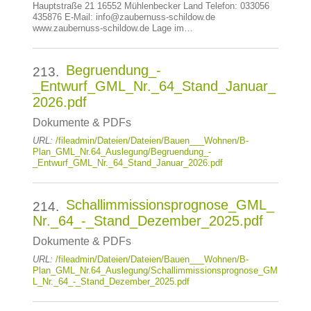
Hauptstraße 21 16552 Mühlenbecker Land Telefon: 033056
435876 E-Mail: info@zaubernuss-schildow.de
www.zaubernuss-schildow.de Lage im…
Begruendung_-
213.
_Entwurf_GML_Nr._64_Stand_Januar_
2026.pdf
Dokumente & PDFs
URL:
/fileadmin/Dateien/Dateien/Bauen___Wohnen/B-
Plan_GML_Nr.64_Auslegung/Begruendung_-
_Entwurf_GML_Nr._64_Stand_Januar_2026.pdf
Schallimmissionsprognose_GML_
214.
Nr._64_-_Stand_Dezember_2025.pdf
Dokumente & PDFs
URL:
/fileadmin/Dateien/Dateien/Bauen___Wohnen/B-
Plan_GML_Nr.64_Auslegung/Schallimmissionsprognose_GM
L_Nr._64_-_Stand_Dezember_2025.pdf