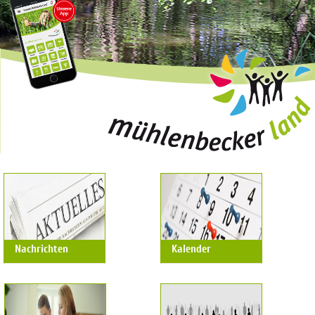
1
2
3
4
5
Prev
Next
Nachrichten
Kalender
Nachrichten
Kalender
Aktuelles aus
Alle Termine und
Gemeinde und
Veranstaltungen
Rathaus
auf einen Blick