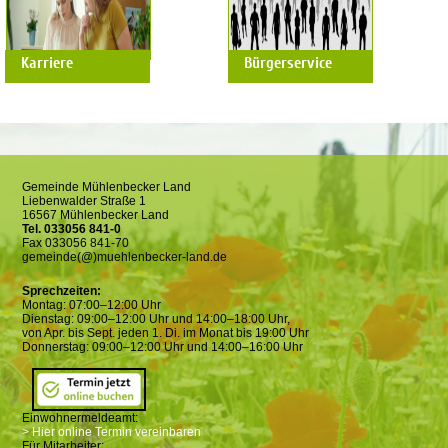
Karriere im Rathaus
09.08.2026
Karriere
Bürgerservice
Sommer Sportkurs:
Gemeinsam...
Bundesweite
Ernährungsstudie
gestartet
09.08.2026
Sonntagscafé in der Mühle
Die Gemeinde stellt ein
Gemeinde Mühlenbecker Land
10.08.2026
Liebenwalder Straße 1
Die Verwaltung schafft
Volkssolidarität: Gymnastik
16567 Mühlenbecker Land
Klarheit:...
Tel. 033056 841-0
Fax 033056 841-70
10.08.2026
gemeinde(@)muehlenbecker-land.de
Streetart trifft Bewegung:
Kurs: TaiChi
Den...
Sprechzeiten:
Montag: 07:00–12:00 Uhr
11.08.2026
Vernissage in der
Dienstag: 09:00–12:00 Uhr und 14:00–18:00 Uhr,
Mühlengalerie
Volkssolidarität: Gymnastik
von Apr. bis Sept. jeden 1. Di. im Monat bis 19:00 Uhr
für...
Donnerstag: 09:00–12:00 Uhr und 14:00–16:00 Uhr
Alle Artikel lesen
11.08.2026
Kurs: Nordic Walking
Einwohnermeldeamt:
> Hier online Termin vereinbaren
Alle Termine anzeigen
Für Mitarbeiter: