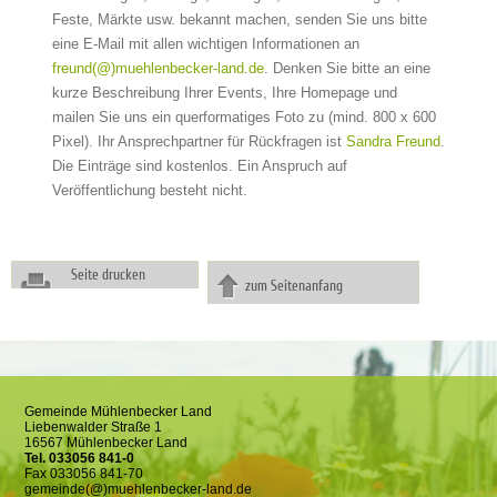
Feste, Märkte usw. bekannt machen, senden Sie uns bitte
eine E-Mail mit allen wichtigen Informationen an
freund(@)muehlenbecker-land.de
. Denken Sie bitte an eine
kurze Beschreibung Ihrer Events, Ihre Homepage und
mailen Sie uns ein querformatiges Foto zu (mind. 800 x 600
Pixel). Ihr Ansprechpartner für Rückfragen ist
Sandra Freund
.
Die Einträge sind kostenlos. Ein Anspruch auf
Veröffentlichung besteht nicht.
Seite drucken
zum Seitenanfang
Gemeinde Mühlenbecker Land
Liebenwalder Straße 1
16567 Mühlenbecker Land
Tel. 033056 841-0
Fax 033056 841-70
gemeinde(@)muehlenbecker-land.de