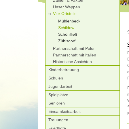
Zahlen & Fakten
Unser Wappen
Vier Ortsteile
Mühlenbeck
Schildow
Schönfließ
Zühlsdorf
Partnerschaft mit Polen
D
Partnerschaft mit Italien
B
Historische Ansichten
Kinderbetreuung
d
Schulen
Jugendarbeit
F
Spielplätze
Senioren
S
Einsamkeitsarbeit
K
Trauungen
-
Friedhöfe