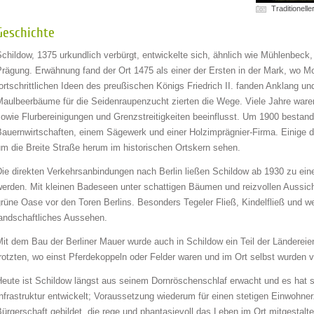
Traditionell
Geschichte
childow, 1375 urkundlich verbürgt, entwickelte sich, ähnlich wie Mühlenbeck, 
Prägung. Erwähnung fand der Ort 1475 als einer der Ersten in der Mark, wo 
ortschrittlichen Ideen des preußischen Königs Friedrich II. fanden Anklang un
Maulbeerbäume für die Seidenraupenzucht zierten die Wege. Viele Jahre ware
owie Flurbereinigungen und Grenzstreitigkeiten beeinflusst. Um 1900 bestand 
Bauernwirtschaften, einem Sägewerk und einer Holzimprägnier-Firma. Einige
um die Breite Straße herum im historischen Ortskern sehen.
Die direkten Verkehrsanbindungen nach Berlin ließen Schildow ab 1930 zu ein
erden. Mit kleinen Badeseen unter schattigen Bäumen und reizvollen Aussicht
grüne Oase vor den Toren Berlins. Besonders Tegeler Fließ, Kindelfließ und 
landschaftliches Aussehen.
Mit dem Bau der Berliner Mauer wurde auch in Schildow ein Teil der Länder
rotzten, wo einst Pferdekoppeln oder Felder waren und im Ort selbst wurden v
eute ist Schildow längst aus seinem Dornröschenschlaf erwacht und es hat si
nfrastruktur entwickelt; Voraussetzung wiederum für einen stetigen Einwohne
ürgerschaft gebildet, die rege und phantasievoll das Leben im Ort mitgestalte