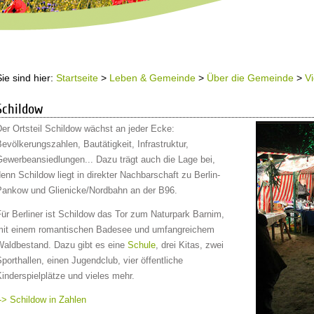
Sie sind hier:
Startseite
>
Leben & Gemeinde
>
Über die Gemeinde
>
Vi
Schildow
er Ortsteil Schildow wächst an jeder Ecke:
evölkerungszahlen, Bautätigkeit, Infrastruktur,
Gewerbeansiedlungen... Dazu trägt auch die Lage bei,
enn Schildow liegt in direkter Nachbarschaft zu Berlin-
Pankow und Glienicke/Nordbahn an der B96.
ür Berliner ist Schildow das Tor zum Naturpark Barnim,
mit einem romantischen Badesee und umfangreichem
Waldbestand. Dazu gibt es eine
Schule
, drei Kitas, zwei
porthallen, einen Jugendclub, vier öffentliche
inderspielplätze und vieles mehr.
-> Schildow in Zahlen