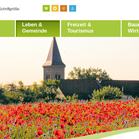
Schriftgröße:
Leben &
Freizeit &
Bau
Gemeinde
Tourismus
Wirt