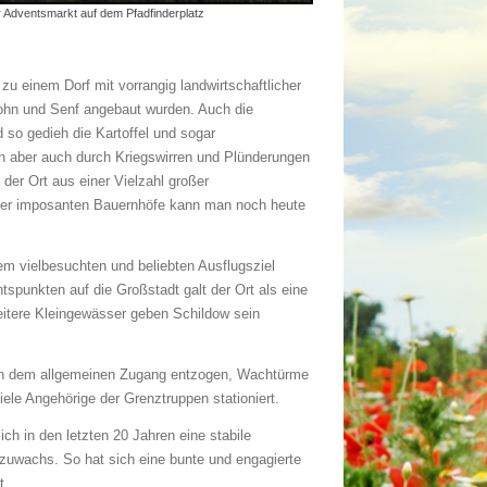
er Adventsmarkt auf dem Pfadfinderplatz
zu einem Dorf mit vorrangig landwirtschaftlicher
Mohn und Senf angebaut wurden. Auch die
d so gedieh die Kartoffel und sogar
n aber auch durch Kriegswirren und Plünderungen
der Ort aus einer Vielzahl großer
 der imposanten Bauernhöfe kann man noch heute
em vielbesuchten und beliebten Ausflugsziel
spunkten auf die Großstadt galt der Ort als eine
weitere Kleingewässer geben Schildow sein
eien dem allgemeinen Zugang entzogen, Wachtürme
iele Angehörige der Grenztruppen stationiert.
ch in den letzten 20 Jahren eine stabile
rzuwachs. So hat sich eine bunte und engagierte
t.