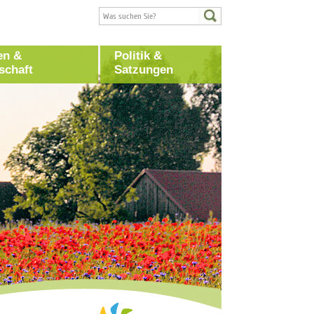
en &
Politik &
schaft
Satzungen