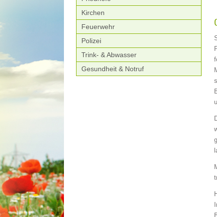
Kirchen
Feuerwehr
S
Polizei
Trink- & Abwasser
f
Gesundheit & Notruf
s
w
t
H
I
B