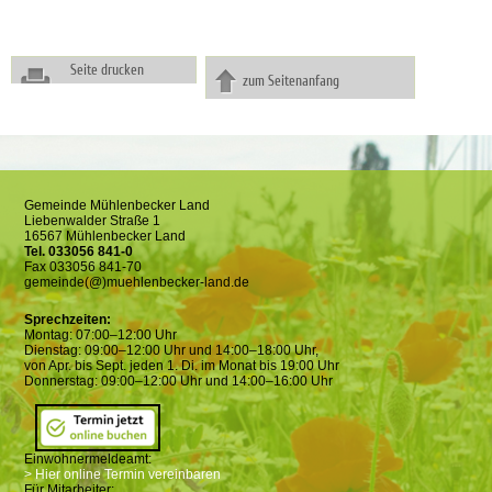
Seite drucken
zum Seitenanfang
Gemeinde Mühlenbecker Land
Liebenwalder Straße 1
16567 Mühlenbecker Land
Tel. 033056 841-0
Fax 033056 841-70
gemeinde(@)muehlenbecker-land.de
Sprechzeiten:
Montag: 07:00–12:00 Uhr
Dienstag: 09:00–12:00 Uhr und 14:00–18:00 Uhr,
von Apr. bis Sept. jeden 1. Di. im Monat bis 19:00 Uhr
Donnerstag: 09:00–12:00 Uhr und 14:00–16:00 Uhr
Einwohnermeldeamt:
> Hier online Termin vereinbaren
Für Mitarbeiter: