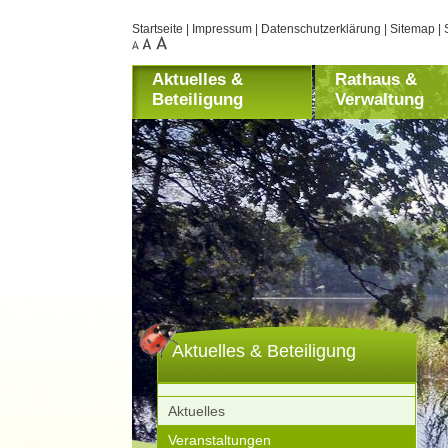
Startseite
|
Impressum
|
Datenschutzerklärung
|
Sitemap
|
Aktuelles &
Rathaus &
Beteiligung
Verwaltung
Aktuelles & Beteiligung
Aktuelles
Veranstaltungen