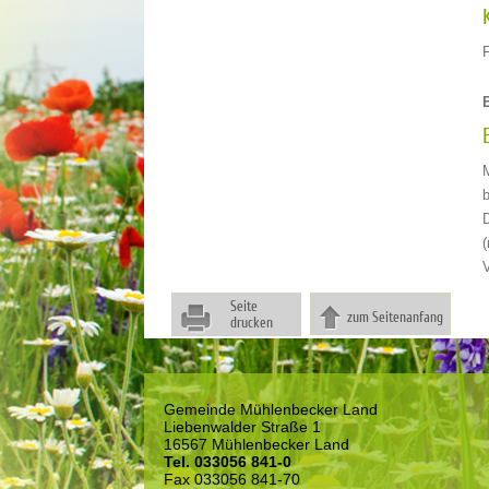
F
(
V
Seite
zum Seitenanfang
drucken
Gemeinde Mühlenbecker Land
Liebenwalder Straße 1
16567 Mühlenbecker Land
Tel. 033056 841-0
Fax 033056 841-70