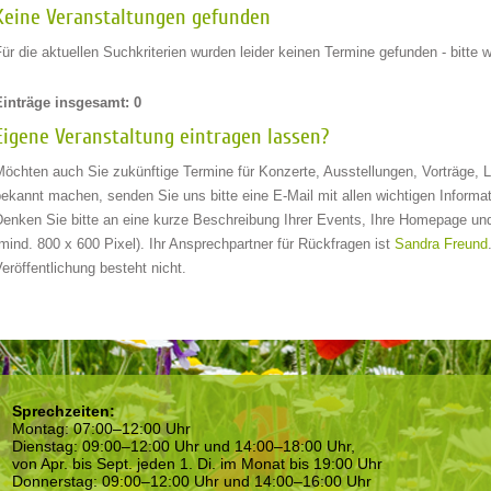
Keine Veranstaltungen gefunden
ür die aktuellen Suchkriterien wurden leider keinen Termine gefunden - bitte 
Einträge insgesamt: 0
Eigene Veranstaltung eintragen lassen?
Möchten auch Sie zukünftige Termine für Konzerte, Ausstellungen, Vorträge, 
bekannt machen, senden Sie uns bitte eine E-Mail mit allen wichtigen Inform
Denken Sie bitte an eine kurze Beschreibung Ihrer Events, Ihre Homepage und
mind. 800 x 600 Pixel). Ihr Ansprechpartner für Rückfragen ist
Sandra Freund
eröffentlichung besteht nicht.
Sprechzeiten:
Montag: 07:00–12:00 Uhr
Dienstag: 09:00–12:00 Uhr und 14:00–18:00 Uhr,
von Apr. bis Sept. jeden 1. Di. im Monat bis 19:00 Uhr
Donnerstag: 09:00–12:00 Uhr und 14:00–16:00 Uhr