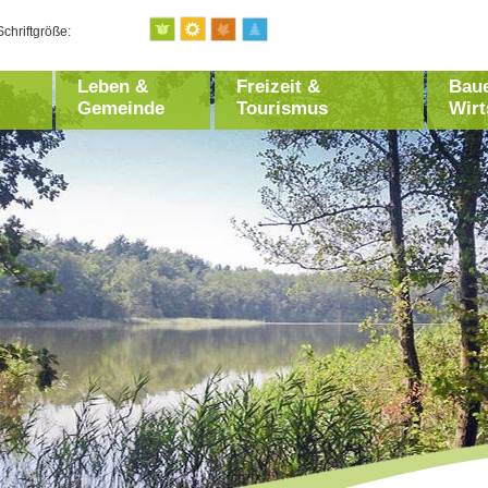
Schriftgröße:
Leben &
Freizeit &
Bau
Gemeinde
Tourismus
Wirt