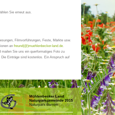
wählen Sie erneut aus.
Lesungen, Filmvorführungen, Feste, Märkte usw.
ationen an
freund(@)muehlenbecker-land.de
.
 mailen Sie uns ein querformatiges Foto zu
. Die Einträge sind kostenlos. Ein Anspruch auf
Mühlenbecker Land
Naturparkgemeinde 2015
Naturpark Barnim