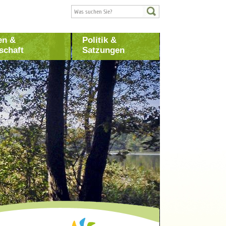
en &
Politik &
schaft
Satzungen