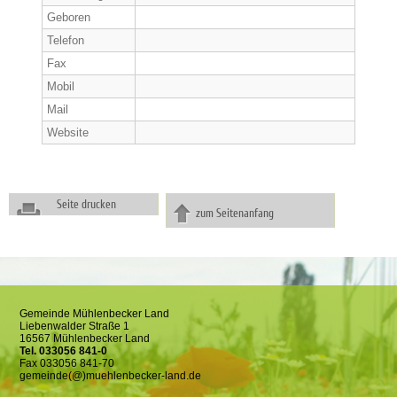
Geboren
Telefon
Fax
Mobil
Mail
Website
Seite drucken
zum Seitenanfang
Gemeinde Mühlenbecker Land
Liebenwalder Straße 1
16567 Mühlenbecker Land
Tel. 033056 841-0
Fax 033056 841-70
gemeinde(@)muehlenbecker-land.de