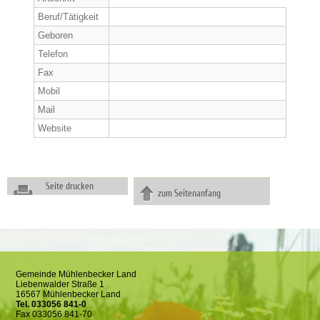
Beruf/Tätigkeit
Geboren
Telefon
Fax
Mobil
Mail
Website
Seite drucken
zum Seitenanfang
Gemeinde Mühlenbecker Land
Liebenwalder Straße 1
16567 Mühlenbecker Land
Tel. 033056 841-0
Fax 033056 841-70