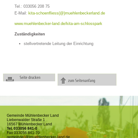
Tel.: 033056 208 75
E-Mail:
kita-schoenfliess(@)muehlenbeckerland.de
www.muehlenbecker-land.de/kita-am-schlosspark
Zuständigkeiten
stellvertretende Leitung der Einrichtung
Seite drucken
zum Seitenanfang
Gemeinde Mühlenbecker Land
Liebenwalder Straße 1
16567 Mühlenbecker Land
Tel. 033056 841-0
Fax 033056 841-70
gemeinde(@)muehlenbecker-land.de