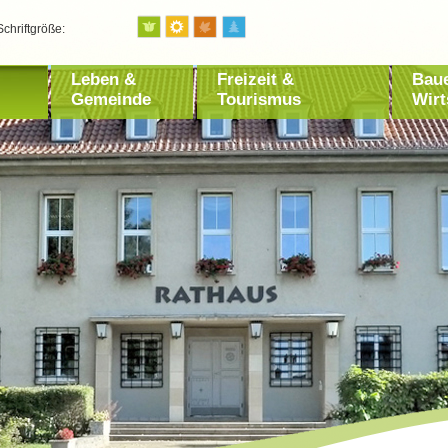
Schriftgröße:
Leben &
Freizeit &
Bau
Gemeinde
Tourismus
Wirt