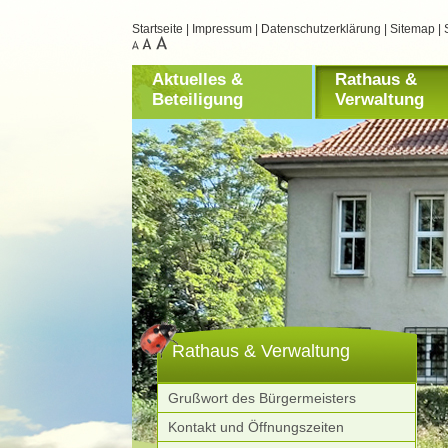
Startseite
|
Impressum
|
Datenschutzerklärung
|
Sitemap
|
Aktuelles &
Rathaus &
Beteiligung
Verwaltung
Rathaus & Verwaltung
Grußwort des Bürgermeisters
Kontakt und Öffnungszeiten