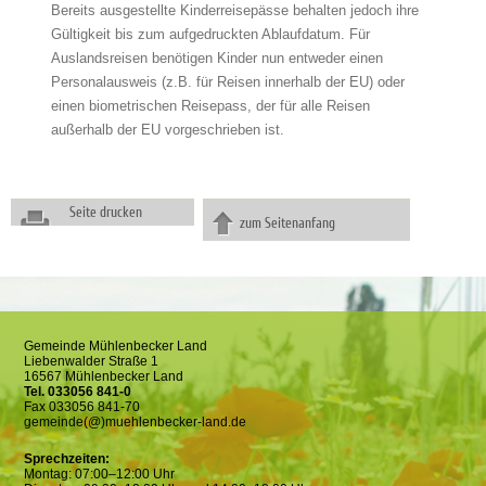
Bereits ausgestellte Kinderreisepässe behalten jedoch ihre
Gültigkeit bis zum aufgedruckten Ablaufdatum. Für
Auslandsreisen benötigen Kinder nun entweder einen
Personalausweis (z.B. für Reisen innerhalb der EU) oder
einen biometrischen Reisepass, der für alle Reisen
außerhalb der EU vorgeschrieben ist.
Seite drucken
zum Seitenanfang
Gemeinde Mühlenbecker Land
Liebenwalder Straße 1
16567 Mühlenbecker Land
Tel. 033056 841-0
Fax 033056 841-70
gemeinde(@)muehlenbecker-land.de
Sprechzeiten:
Montag: 07:00–12:00 Uhr