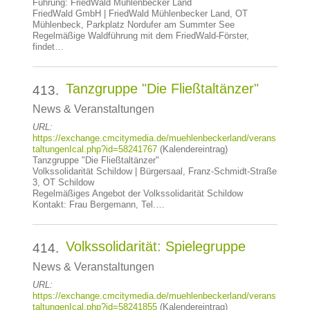
Führung: FriedWald Mühlenbecker Land
FriedWald GmbH | FriedWald Mühlenbecker Land, OT
Mühlenbeck, Parkplatz Nordufer am Summter See
Regelmäßige Waldführung mit dem FriedWald-Förster,
findet…
Tanzgruppe "Die Fließtaltänzer"
413.
News & Veranstaltungen
URL:
https://exchange.cmcitymedia.de/muehlenbeckerland/verans
taltungenIcal.php?id=58241767
(Kalendereintrag)
Tanzgruppe "Die Fließtaltänzer"
Volkssolidarität Schildow | Bürgersaal, Franz-Schmidt-Straße
3, OT Schildow
Regelmäßiges Angebot der Volkssolidarität Schildow
Kontakt: Frau Bergemann, Tel.…
Volkssolidarität: Spielegruppe
414.
News & Veranstaltungen
URL:
https://exchange.cmcitymedia.de/muehlenbeckerland/verans
taltungenIcal.php?id=58241855
(Kalendereintrag)