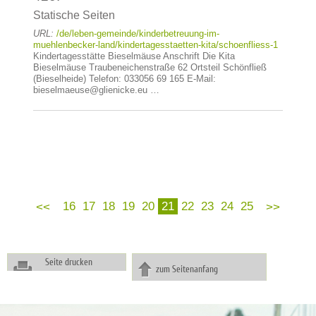
Statische Seiten
URL:
/de/leben-gemeinde/kinderbetreuung-im-
muehlenbecker-land/kindertagesstaetten-kita/schoenfliess-1
Kindertagesstätte Bieselmäuse Anschrift Die Kita
Bieselmäuse Traubeneichenstraße 62 Ortsteil Schönfließ
(Bieselheide) Telefon: 033056 69 165 E-Mail:
bieselmaeuse@glienicke.eu …
16
17
18
19
20
21
22
23
24
25
Seite drucken
zum Seitenanfang