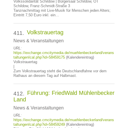
Volkssolidarität Schildow | Bürgersaal Schildow, OT
Schildow, Franz-Schmidt-Straße 3
Tanznachmittag mit Live-Musik für Menschen jeden Alters;
Eintritt 7,50 Euro inkl. ein…
Volkstrauertag
411.
News & Veranstaltungen
URL:
https://exchange.cmcitymedia.de/muehlenbeckerland/verans
taltungenIcal.php?id=58459175
(Kalendereintrag)
Volkstrauertag
|
Zum Volkstrauertag steht die Deutschlandfahne vor dem
Rathaus an diesem Tag auf Halbmast.
Führung: FriedWald Mühlenbecker
412.
Land
News & Veranstaltungen
URL:
https://exchange.cmcitymedia.de/muehlenbeckerland/verans
taltungenIcal.php?id=58459249
(Kalendereintrag)