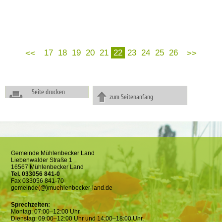
17
18
19
20
21
22
23
24
25
26
Seite drucken
zum Seitenanfang
Gemeinde Mühlenbecker Land
Liebenwalder Straße 1
16567 Mühlenbecker Land
Tel. 033056 841-0
Fax 033056 841-70
gemeinde(@)muehlenbecker-land.de
Sprechzeiten:
Montag: 07:00–12:00 Uhr
Dienstag: 09:00–12:00 Uhr und 14:00–18:00 Uhr,