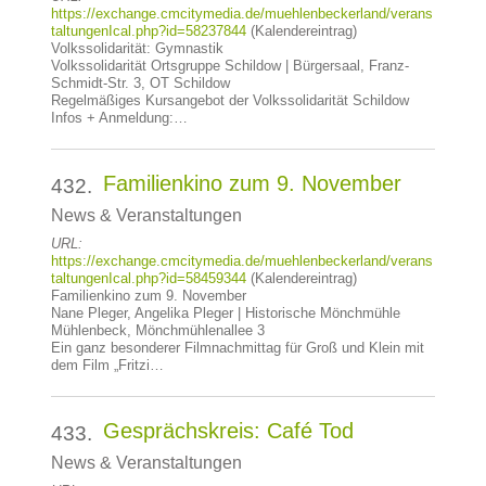
https://exchange.cmcitymedia.de/muehlenbeckerland/verans
taltungenIcal.php?id=58237844
(Kalendereintrag)
Volkssolidarität: Gymnastik
Volkssolidarität Ortsgruppe Schildow | Bürgersaal, Franz-
Schmidt-Str. 3, OT Schildow
Regelmäßiges Kursangebot der Volkssolidarität Schildow
Infos + Anmeldung:…
Familienkino zum 9. November
432.
News & Veranstaltungen
URL:
https://exchange.cmcitymedia.de/muehlenbeckerland/verans
taltungenIcal.php?id=58459344
(Kalendereintrag)
Familienkino zum 9. November
Nane Pleger, Angelika Pleger | Historische Mönchmühle
Mühlenbeck, Mönchmühlenallee 3
Ein ganz besonderer Filmnachmittag für Groß und Klein mit
dem Film „Fritzi…
Gesprächskreis: Café Tod
433.
News & Veranstaltungen