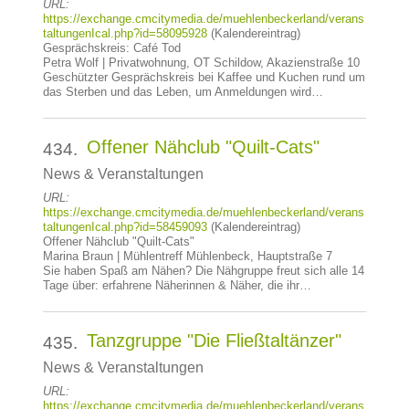
URL:
https://exchange.cmcitymedia.de/muehlenbeckerland/verans
taltungenIcal.php?id=58095928
(Kalendereintrag)
Gesprächskreis: Café Tod
Petra Wolf | Privatwohnung, OT Schildow, Akazienstraße 10
Geschützter Gesprächskreis bei Kaffee und Kuchen rund um
das Sterben und das Leben, um Anmeldungen wird…
Offener Nähclub "Quilt-Cats"
434.
News & Veranstaltungen
URL:
https://exchange.cmcitymedia.de/muehlenbeckerland/verans
taltungenIcal.php?id=58459093
(Kalendereintrag)
Offener Nähclub "Quilt-Cats"
Marina Braun | Mühlentreff Mühlenbeck, Hauptstraße 7
Sie haben Spaß am Nähen? Die Nähgruppe freut sich alle 14
Tage über: erfahrene Näherinnen & Näher, die ihr…
Tanzgruppe "Die Fließtaltänzer"
435.
News & Veranstaltungen
URL:
https://exchange.cmcitymedia.de/muehlenbeckerland/verans